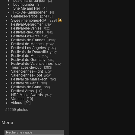
Les-enfants-du-jour
2
Loumoumba
3
She Me and Her
4
F-C-De-Kampioenen
4
Galeries-Persos
27473
Sweet-memories-RIP
329
Festival-Gerardmer
330
Festival-de-Venise
715
Festivals-de-Brussel
980
Festival-Les-Arcs
466
Festivals-de-Cannes
4326
Festival-de-Monaco
1126
Festival-Los-Angeles
1063
Festivals-de-Deauville
132
Festival-de-Mons
677
Festival-de-Germany
702
Festival-de-Valenciennes
782
Tournages-de-pub
383
Valenciennes-Fight
106
Valenciennes-Foot
969
Festival de Marrakech
990
Festival de Paris
384
Festivals-de-Gand
253
Festival-Arras
10
NRJ-Music-Awards
327
Varietes
10
videos
20
52259 photos
Menu