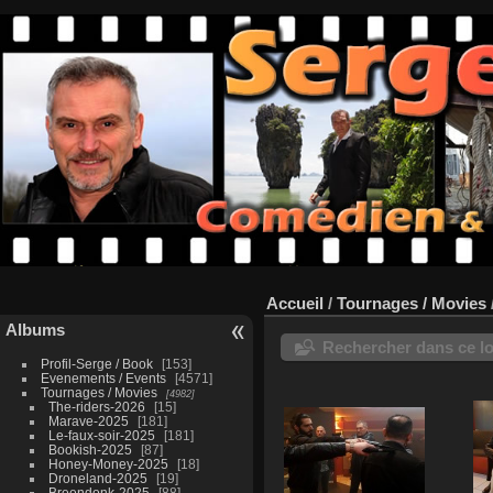
Accueil
/
Tournages / Movies
Albums
Rechercher dans ce lo
Profil-Serge / Book
153
Evenements / Events
4571
Tournages / Movies
4982
The-riders-2026
15
Marave-2025
181
Le-faux-soir-2025
181
Bookish-2025
87
Honey-Money-2025
18
Droneland-2025
19
Breendonk-2025
88