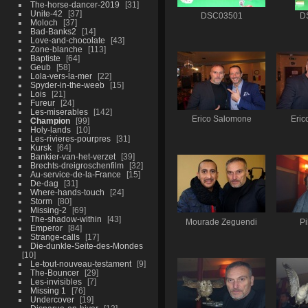
The-horse-dancer-2019
31
Unite-42
37
DSC03501
D
Moloch
37
Bad-Banks2
14
Love-and-chocolate
43
Zone-blanche
113
Baptiste
64
Geub
58
Lola-vers-la-mer
22
Spyder-in-the-weeb
15
Lois
21
Fureur
24
Les-miserables
142
Erico Salomone
Eric
Champion
99
Holy-lands
10
Les-rivieres-pourpres
31
Kursk
64
Bankier-van-het-verzet
39
Brechts-dreigroschenfilm
32
Au-service-de-la-France
15
De-dag
31
Where-hands-touch
24
Storm
80
Missing-2
69
The-shadow-within
43
Mourade Zeguendi
Pi
Emperor
84
Strange-calls
17
Die-dunkle-Seite-des-Mondes
10
Le-tout-nouveau-testament
9
The-Bouncer
29
Les-invisibles
7
Missing 1
76
Undercover
19