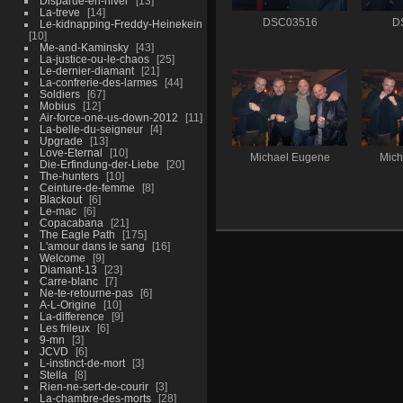
Disparue-en-hiver
13
La-treve
14
DSC03516
D
Le-kidnapping-Freddy-Heinekein
10
Me-and-Kaminsky
43
La-justice-ou-le-chaos
25
Le-dernier-diamant
21
La-confrerie-des-larmes
44
Soldiers
67
Mobius
12
Air-force-one-us-down-2012
11
La-belle-du-seigneur
4
Upgrade
13
Love-Eternal
10
Michael Eugene
Mich
Die-Erfindung-der-Liebe
20
The-hunters
10
Ceinture-de-femme
8
Blackout
6
Le-mac
6
Copacabana
21
The Eagle Path
175
L'amour dans le sang
16
Welcome
9
Diamant-13
23
Carre-blanc
7
Ne-te-retourne-pas
6
A-L-Origine
10
La-difference
9
Les frileux
6
9-mn
3
JCVD
6
L-instinct-de-mort
3
Stella
8
Rien-ne-sert-de-courir
3
La-chambre-des-morts
28