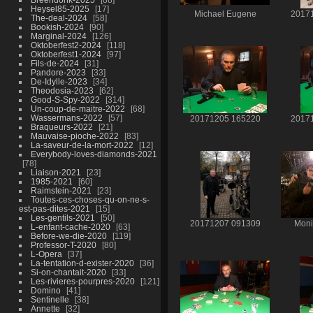
Heysel85-2025
17
Michael Eugene
2017
The-deal-2024
58
Bookish-2024
90
Marginal-2024
126
Oktoberfest2-2024
118
Oktoberfest1-2024
97
Fils-de-2024
31
Pandore-2023
33
De-Idylle-2023
34
Theodosia-2023
62
Good-S-Spy-2022
314
Un-coup-de-maitre-2022
68
Wassermans-2022
57
20171205 165220
2017
Braqueurs-2022
21
Mauvaise-pioche-2022
83
La-saveur-de-la-mort-2022
12
Everybody-loves-diamonds-2021
78
Liaison-2021
23
1985-2021
60
Raimstein-2021
23
Toutes-ces-choses-qu-on-ne-s-
est-pas-dites-2021
15
Les-gentils-2021
50
20171207 091309
Moni
L-enfant-cache-2020
63
Before-we-die-2020
119
Professor-T-2020
80
L-Opera
37
La-tentation-d-exister-2020
36
Si-on-chantait-2020
33
Les-rivieres-pourpres-2020
121
Domino
41
Sentinelle
38
Annette
32