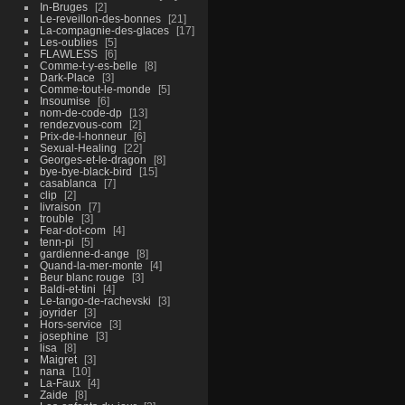
In-Bruges
2
Le-reveillon-des-bonnes
21
La-compagnie-des-glaces
17
Les-oublies
5
FLAWLESS
6
Comme-t-y-es-belle
8
Dark-Place
3
Comme-tout-le-monde
5
Insoumise
6
nom-de-code-dp
13
rendezvous-com
2
Prix-de-l-honneur
6
Sexual-Healing
22
Georges-et-le-dragon
8
bye-bye-black-bird
15
casablanca
7
clip
2
livraison
7
trouble
3
Fear-dot-com
4
tenn-pi
5
gardienne-d-ange
8
Quand-la-mer-monte
4
Beur blanc rouge
3
Baldi-et-tini
4
Le-tango-de-rachevski
3
joyrider
3
Hors-service
3
josephine
3
lisa
8
Maigret
3
nana
10
La-Faux
4
Zaide
8