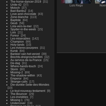
The-horse-dancer-2019
31
Unite-42
37
Luis Rego
Noem
Moloch
37
Bad-Banks2
14
Love-and-chocolate
43
Zone-blanche
113
Baptiste
64
Geub
58
Lola-vers-la-mer
22
Spyder-in-the-weeb
15
Lois
21
Fureur
24
Les-miserables
142
Champion
99
Holy-lands
10
Les-rivieres-pourpres
31
Kursk
64
Bankier-van-het-verzet
39
Brechts-dreigroschenfilm
32
Au-service-de-la-France
15
De-dag
31
Where-hands-touch
24
Storm
80
Missing-2
69
The-shadow-within
43
Emperor
84
Strange-calls
17
Die-dunkle-Seite-des-Mondes
10
Le-tout-nouveau-testament
9
The-Bouncer
29
Les-invisibles
7
Missing 1
76
Undercover
19