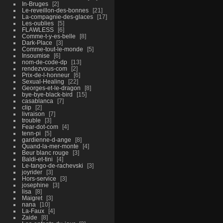
In-Bruges
2
Le-reveillon-des-bonnes
21
La-compagnie-des-glaces
17
Les-oublies
5
FLAWLESS
6
Comme-t-y-es-belle
8
Dark-Place
3
Comme-tout-le-monde
5
Insoumise
6
nom-de-code-dp
13
rendezvous-com
2
Prix-de-l-honneur
6
Sexual-Healing
22
Georges-et-le-dragon
8
bye-bye-black-bird
15
casablanca
7
clip
2
livraison
7
trouble
3
Fear-dot-com
4
tenn-pi
5
gardienne-d-ange
8
Quand-la-mer-monte
4
Beur blanc rouge
3
Baldi-et-tini
4
Le-tango-de-rachevski
3
joyrider
3
Hors-service
3
josephine
3
lisa
8
Maigret
3
nana
10
La-Faux
4
Zaide
8