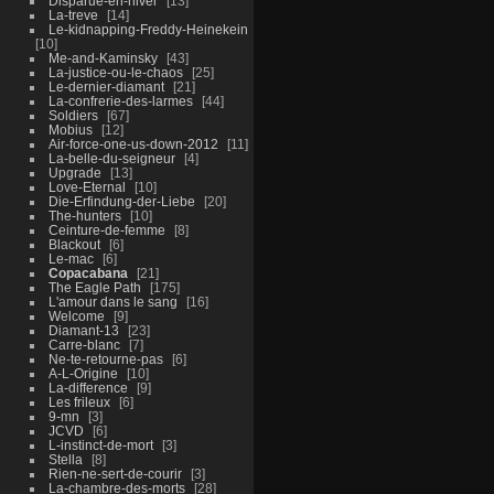
Disparue-en-hiver
13
La-treve
14
Le-kidnapping-Freddy-Heinekein
10
Me-and-Kaminsky
43
La-justice-ou-le-chaos
25
Le-dernier-diamant
21
La-confrerie-des-larmes
44
Soldiers
67
Mobius
12
Air-force-one-us-down-2012
11
La-belle-du-seigneur
4
Upgrade
13
Love-Eternal
10
Die-Erfindung-der-Liebe
20
The-hunters
10
Ceinture-de-femme
8
Blackout
6
Le-mac
6
Copacabana
21
The Eagle Path
175
L'amour dans le sang
16
Welcome
9
Diamant-13
23
Carre-blanc
7
Ne-te-retourne-pas
6
A-L-Origine
10
La-difference
9
Les frileux
6
9-mn
3
JCVD
6
L-instinct-de-mort
3
Stella
8
Rien-ne-sert-de-courir
3
La-chambre-des-morts
28