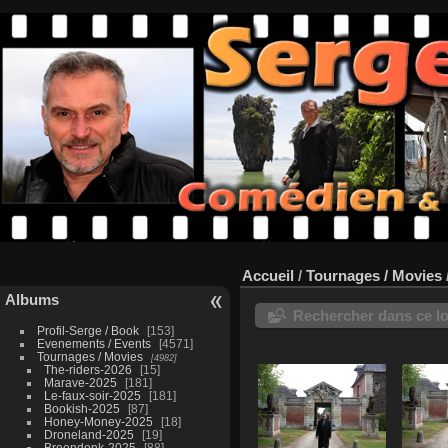
Accueil
/
Tournages / Movies
Albums
Rechercher dans ce lo
Profil-Serge / Book
153
Evenements / Events
4571
Tournages / Movies
4982
The-riders-2026
15
Marave-2025
181
Le-faux-soir-2025
181
Bookish-2025
87
Honey-Money-2025
18
Droneland-2025
19
Breendonk-2025
88