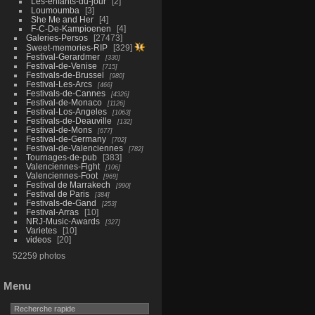
Les-enfants-du-jour
2
Loumoumba
3
She Me and Her
4
F-C-De-Kampioenen
4
Galeries-Persos
27473
Sweet-memories-RIP
329
Festival-Gerardmer
330
Festival-de-Venise
715
Festivals-de-Brussel
980
Festival-Les-Arcs
466
Festivals-de-Cannes
4326
Festival-de-Monaco
1126
Festival-Los-Angeles
1063
Festivals-de-Deauville
132
Festival-de-Mons
677
Festival-de-Germany
702
Festival-de-Valenciennes
782
Tournages-de-pub
383
Valenciennes-Fight
106
Valenciennes-Foot
969
Festival de Marrakech
990
Festival de Paris
384
Festivals-de-Gand
253
Festival-Arras
10
NRJ-Music-Awards
327
Varietes
10
videos
20
52259 photos
Menu