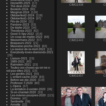
Heysel85-2025
17
CIMG1438
C
The-deal-2024
58
Bookish-2024
90
Marginal-2024
126
Oktoberfest2-2024
118
Oktoberfest1-2024
97
Fils-de-2024
31
Pandore-2023
33
De-Idylle-2023
34
Theodosia-2023
62
Good-S-Spy-2022
314
Un-coup-de-maitre-2022
68
Wassermans-2022
57
CIMG1443
C
Braqueurs-2022
21
Mauvaise-pioche-2022
83
La-saveur-de-la-mort-2022
12
Everybody-loves-diamonds-2021
78
Liaison-2021
23
1985-2021
60
Raimstein-2021
23
Toutes-ces-choses-qu-on-ne-s-
est-pas-dites-2021
15
Les-gentils-2021
50
CIMG1457
C
L-enfant-cache-2020
63
Before-we-die-2020
119
Professor-T-2020
80
L-Opera
37
La-tentation-d-exister-2020
36
Si-on-chantait-2020
33
Les-rivieres-pourpres-2020
121
Domino
41
Sentinelle
38
Annette
32