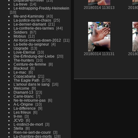
Disparue-en-hiver
13
La-treve
14
20180314 113013
2018
Le-kidnapping-Freddy-Heinekein
10
Me-and-Kaminsky
43
La-justice-ou-le-chaos
25
Le-dernier-diamant
21
La-confrerie-des-larmes
44
Soldiers
67
Mobius
12
Air-force-one-us-down-2012
11
La-belle-du-seigneur
4
Upgrade
13
Love-Eternal
10
20180314 113131
2018
Die-Erfindung-der-Liebe
20
The-hunters
10
Ceinture-de-femme
8
Blackout
6
Le-mac
6
Copacabana
21
The Eagle Path
175
L'amour dans le sang
16
Welcome
9
Diamant-13
23
Carre-blanc
7
Ne-te-retourne-pas
6
A-L-Origine
10
La-difference
9
Les frileux
6
9-mn
3
JCVD
6
L-instinct-de-mort
3
Stella
8
Rien-ne-sert-de-courir
3
La-chambre-des-morts
28