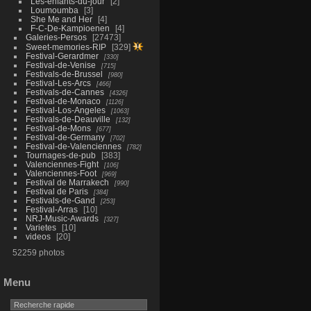
Les-enfants-du-jour
2
Loumoumba
3
She Me and Her
4
F-C-De-Kampioenen
4
Galeries-Persos
27473
Sweet-memories-RIP
329
Festival-Gerardmer
330
Festival-de-Venise
715
Festivals-de-Brussel
980
Festival-Les-Arcs
466
Festivals-de-Cannes
4326
Festival-de-Monaco
1126
Festival-Los-Angeles
1063
Festivals-de-Deauville
132
Festival-de-Mons
677
Festival-de-Germany
702
Festival-de-Valenciennes
782
Tournages-de-pub
383
Valenciennes-Fight
106
Valenciennes-Foot
969
Festival de Marrakech
990
Festival de Paris
384
Festivals-de-Gand
253
Festival-Arras
10
NRJ-Music-Awards
327
Varietes
10
videos
20
52259 photos
Menu