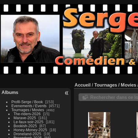
Accueil
/
Tournages / Movies
Albums
Rechercher dans ce lo
Profil-Serge / Book
153
Evenements / Events
4571
Tournages / Movies
4982
The-riders-2026
15
Marave-2025
181
Le-faux-soir-2025
181
Bookish-2025
87
Honey-Money-2025
18
Droneland-2025
19
Breendonk-2025
88