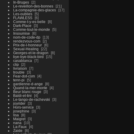
In-Bruges
2
Le-reveillon-des-bonnes
21
La-compagnie-des-glaces
17
Les-oublies
5
FLAWLESS
6
Comme-t-y-es-belle
8
Dark-Place
3
Comme-tout-le-monde
5
Insoumise
6
nom-de-code-dp
13
rendezvous-com
2
Prix-de-l-honneur
6
Sexual-Healing
22
Georges-et-le-dragon
8
bye-bye-black-bird
15
casablanca
7
clip
2
livraison
7
trouble
3
Fear-dot-com
4
tenn-pi
5
gardienne-d-ange
8
Quand-la-mer-monte
4
Beur blanc rouge
3
Baldi-et-tini
4
Le-tango-de-rachevski
3
joyrider
3
Hors-service
3
josephine
3
lisa
8
Maigret
3
nana
10
La-Faux
4
Zaide
8