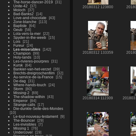
The-horse-dancer-2019
31
Unite-42
37
20180312 123800
2018
Moloch
37
Bad-Banks2
14
Love-and-chocolate
43
Zone-blanche
113
Baptiste
64
Geub
58
Lola-vers-la-mer
22
Spyder-in-the-weeb
15
Lois
21
Fureur
24
Les-miserables
142
20180312 133359
2018
Champion
99
Holy-lands
10
Les-rivieres-pourpres
31
Kursk
64
Bankier-van-het-verzet
39
Brechts-dreigroschenfilm
32
Au-service-de-la-France
15
De-dag
31
Where-hands-touch
24
Storm
80
Missing-2
69
The-shadow-within
43
20180314 112309
201803
Emperor
84
Strange-calls
17
Die-dunkle-Seite-des-Mondes
10
Le-tout-nouveau-testament
9
The-Bouncer
29
Les-invisibles
7
Missing 1
76
Undercover
19