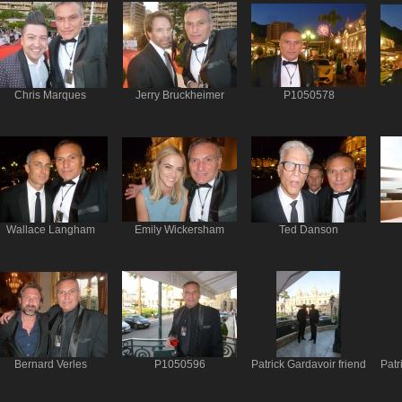
Chris Marques
Jerry Bruckheimer
P1050578
Wallace Langham
Emily Wickersham
Ted Danson
Bernard Verles
P1050596
Patrick Gardavoir friend
Patr