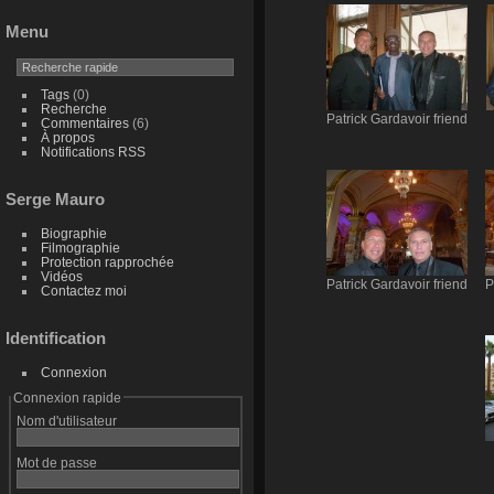
Menu
Tags
(0)
Recherche
Patrick Gardavoir friend
Commentaires
(6)
À propos
Notifications RSS
Serge Mauro
Biographie
Filmographie
Protection rapprochée
Vidéos
Patrick Gardavoir friend
P
Contactez moi
Identification
Connexion
Connexion rapide
Nom d'utilisateur
Mot de passe