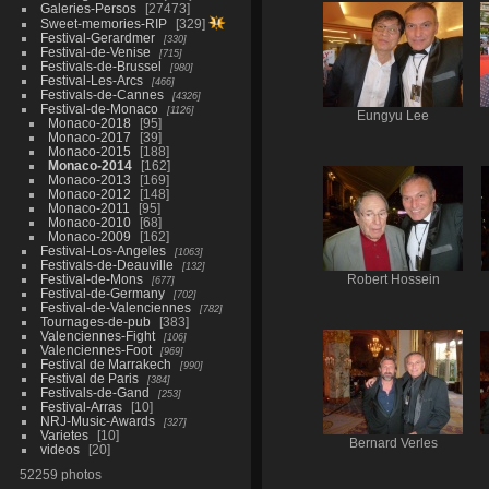
Galeries-Persos
27473
Sweet-memories-RIP
329
Festival-Gerardmer
330
Festival-de-Venise
715
Festivals-de-Brussel
980
Festival-Les-Arcs
466
Festivals-de-Cannes
4326
Festival-de-Monaco
1126
Eungyu Lee
Monaco-2018
95
Monaco-2017
39
Monaco-2015
188
Monaco-2014
162
Monaco-2013
169
Monaco-2012
148
Monaco-2011
95
Monaco-2010
68
Monaco-2009
162
Festival-Los-Angeles
1063
Festivals-de-Deauville
132
Festival-de-Mons
Robert Hossein
677
Festival-de-Germany
702
Festival-de-Valenciennes
782
Tournages-de-pub
383
Valenciennes-Fight
106
Valenciennes-Foot
969
Festival de Marrakech
990
Festival de Paris
384
Festivals-de-Gand
253
Festival-Arras
10
NRJ-Music-Awards
327
Varietes
10
Bernard Verles
videos
20
52259 photos