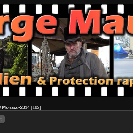
/
Monaco-2014
162
t