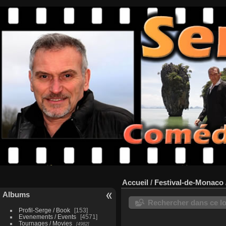
Accueil
/
Festival-de-Monaco
Albums
Rechercher dans ce lo
Profil-Serge / Book
153
Evenements / Events
4571
Tournages / Movies
4982