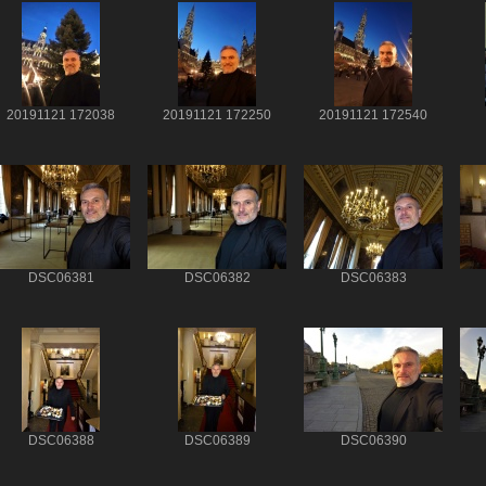
20191121 172038
20191121 172250
20191121 172540
DSC06381
DSC06382
DSC06383
DSC06388
DSC06389
DSC06390