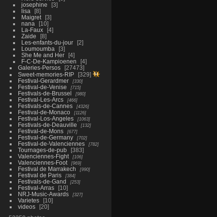
josephine
3
lisa
8
Maigret
3
nana
10
La-Faux
4
Zaide
8
Les-enfants-du-jour
2
Loumoumba
3
She Me and Her
4
F-C-De-Kampioenen
4
Galeries-Persos
27473
Sweet-memories-RIP
329
Festival-Gerardmer
330
Festival-de-Venise
715
Festivals-de-Brussel
980
Festival-Les-Arcs
466
Festivals-de-Cannes
4326
Festival-de-Monaco
1126
Festival-Los-Angeles
1063
Festivals-de-Deauville
132
Festival-de-Mons
677
Festival-de-Germany
702
Festival-de-Valenciennes
782
Tournages-de-pub
383
Valenciennes-Fight
106
Valenciennes-Foot
969
Festival de Marrakech
990
Festival de Paris
384
Festivals-de-Gand
253
Festival-Arras
10
NRJ-Music-Awards
327
Varietes
10
videos
20