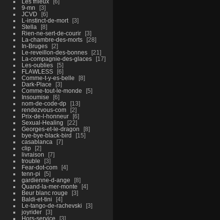
Les frileux
6
9-mn
3
JCVD
6
L-instinct-de-mort
3
Stella
8
Rien-ne-sert-de-courir
3
La-chambre-des-morts
28
In-Bruges
2
Le-reveillon-des-bonnes
21
La-compagnie-des-glaces
17
Les-oublies
5
FLAWLESS
6
Comme-t-y-es-belle
8
Dark-Place
3
Comme-tout-le-monde
5
Insoumise
6
nom-de-code-dp
13
rendezvous-com
2
Prix-de-l-honneur
6
Sexual-Healing
22
Georges-et-le-dragon
8
bye-bye-black-bird
15
casablanca
7
clip
2
livraison
7
trouble
3
Fear-dot-com
4
tenn-pi
5
gardienne-d-ange
8
Quand-la-mer-monte
4
Beur blanc rouge
3
Baldi-et-tini
4
Le-tango-de-rachevski
3
joyrider
3
Hors-service
3