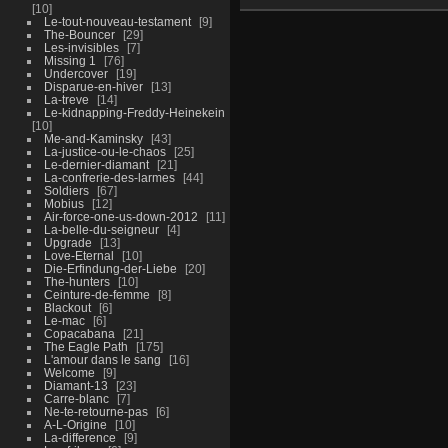
10
Le-tout-nouveau-testament
9
The-Bouncer
29
Les-invisibles
7
Missing 1
76
Undercover
19
Disparue-en-hiver
13
La-treve
14
Le-kidnapping-Freddy-Heinekein
10
Me-and-Kaminsky
43
La-justice-ou-le-chaos
25
Le-dernier-diamant
21
La-confrerie-des-larmes
44
Soldiers
67
Mobius
12
Air-force-one-us-down-2012
11
La-belle-du-seigneur
4
Upgrade
13
Love-Eternal
10
Die-Erfindung-der-Liebe
20
The-hunters
10
Ceinture-de-femme
8
Blackout
6
Le-mac
6
Copacabana
21
The Eagle Path
175
L'amour dans le sang
16
Welcome
9
Diamant-13
23
Carre-blanc
7
Ne-te-retourne-pas
6
A-L-Origine
10
La-difference
9