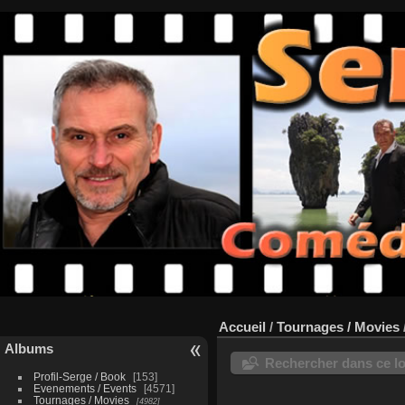
Accueil
/
Tournages / Movies
Albums
Rechercher dans ce lo
Profil-Serge / Book
153
Evenements / Events
4571
Tournages / Movies
4982