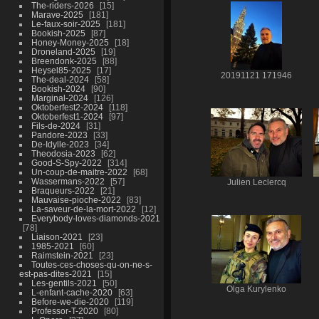
The-riders-2026
15
Marave-2025
181
Le-faux-soir-2025
181
Bookish-2025
87
Honey-Money-2025
18
Droneland-2025
19
Breendonk-2025
88
Heysel85-2025
17
20191121 171946
The-deal-2024
58
Bookish-2024
90
Marginal-2024
126
Oktoberfest2-2024
118
Oktoberfest1-2024
97
Fils-de-2024
31
Pandore-2023
33
De-Idylle-2023
34
Theodosia-2023
62
Good-S-Spy-2022
314
Un-coup-de-maitre-2022
68
Wassermans-2022
57
Julien Leclercq
Braqueurs-2022
21
Mauvaise-pioche-2022
83
La-saveur-de-la-mort-2022
12
Everybody-loves-diamonds-2021
78
Liaison-2021
23
1985-2021
60
Raimstein-2021
23
Toutes-ces-choses-qu-on-ne-s-
est-pas-dites-2021
15
Les-gentils-2021
50
Olga Kurylenko
L-enfant-cache-2020
63
Before-we-die-2020
119
Professor-T-2020
80