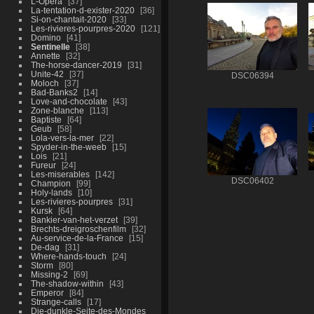
L-Opera
37
La-tentation-d-exister-2020
36
Si-on-chantait-2020
33
Les-rivieres-pourpres-2020
121
Domino
41
Sentinelle
38
Annette
32
The-horse-dancer-2019
31
Unite-42
37
DSC06394
Moloch
37
Bad-Banks2
14
Love-and-chocolate
43
Zone-blanche
113
Baptiste
64
Geub
58
Lola-vers-la-mer
22
Spyder-in-the-weeb
15
Lois
21
Fureur
24
Les-miserables
142
DSC06402
Champion
99
Holy-lands
10
Les-rivieres-pourpres
31
Kursk
64
Bankier-van-het-verzet
39
Brechts-dreigroschenfilm
32
Au-service-de-la-France
15
De-dag
31
Where-hands-touch
24
Storm
80
Missing-2
69
The-shadow-within
43
Emperor
84
Strange-calls
17
Die-dunkle-Seite-des-Mondes