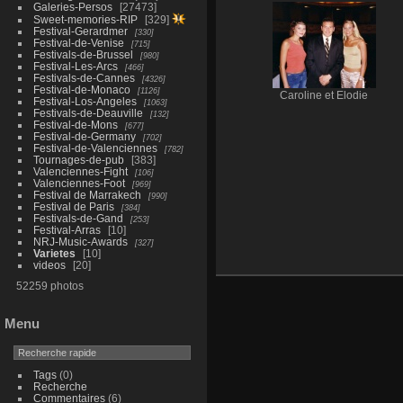
Galeries-Persos
27473
Sweet-memories-RIP
329
Festival-Gerardmer
330
Festival-de-Venise
715
Festivals-de-Brussel
980
Festival-Les-Arcs
466
Festivals-de-Cannes
4326
Festival-de-Monaco
1126
Caroline et Elodie
Festival-Los-Angeles
1063
Festivals-de-Deauville
132
Festival-de-Mons
677
Festival-de-Germany
702
Festival-de-Valenciennes
782
Tournages-de-pub
383
Valenciennes-Fight
106
Valenciennes-Foot
969
Festival de Marrakech
990
Festival de Paris
384
Festivals-de-Gand
253
Festival-Arras
10
NRJ-Music-Awards
327
Varietes
10
videos
20
52259 photos
Menu
Tags
(0)
Recherche
Commentaires
(6)