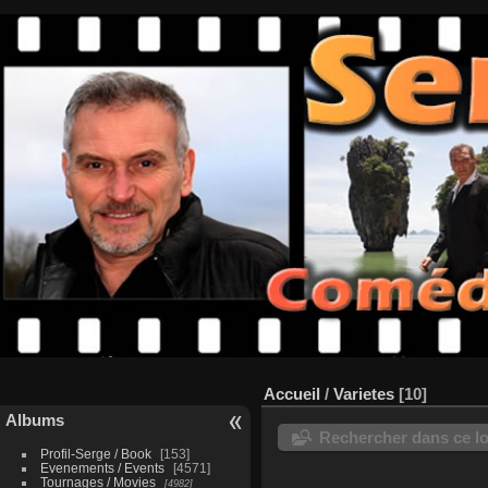
Accueil
/
Varietes
10
Albums
Rechercher dans ce lo
Profil-Serge / Book
153
Evenements / Events
4571
Tournages / Movies
4982