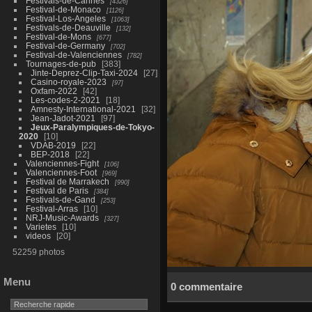
Festivals-de-Cannes
4326
Festival-de-Monaco
1126
Festival-Los-Angeles
1063
Festivals-de-Deauville
132
Festival-de-Mons
677
Festival-de-Germany
702
Festival-de-Valenciennes
782
Tournages-de-pub
383
Jinte-Deprez-Clip-Taxi-2024
27
Casino-royale-2023
97
Oxfam-2022
42
Les-codes-2-2021
18
Amnesty-International-2021
32
Jean-Jadot-2021
97
Jeux-Paralympiques-de-Tokyo-
2020
10
VDAB-2019
22
BEP-2018
22
Valenciennes-Fight
106
Valenciennes-Foot
969
Festival de Marrakech
990
Festival de Paris
384
Festivals-de-Gand
253
Festival-Arras
10
NRJ-Music-Awards
327
Varietes
10
videos
20
52259 photos
Menu
0 commentaire