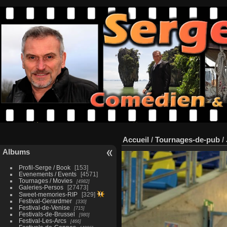
Accueil
/
Tournages-de-pub
/
Albums
Profil-Serge / Book
153
Evenements / Events
4571
Tournages / Movies
4982
Galeries-Persos
27473
Sweet-memories-RIP
329
Festival-Gerardmer
330
Festival-de-Venise
715
Festivals-de-Brussel
980
Festival-Les-Arcs
466