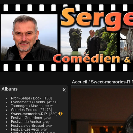
Accueil
/
Sweet-memories-RI
Albums
Profil-Serge / Book
153
Evenements / Events
4571
Tournages / Movies
4982
Galeries-Persos
27473
Sweet-memories-RIP
329
Festival-Gerardmer
330
Festival-de-Venise
715
Festivals-de-Brussel
980
Festival-Les-Arcs
466