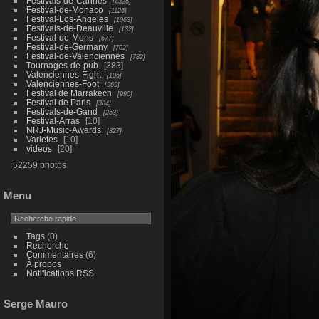
Festivals-de-Cannes
4326
Festival-de-Monaco
1126
Festival-Los-Angeles
1063
Festivals-de-Deauville
132
Festival-de-Mons
677
Festival-de-Germany
702
Festival-de-Valenciennes
782
Tournages-de-pub
383
Valenciennes-Fight
106
Valenciennes-Foot
969
Festival de Marrakech
990
Festival de Paris
384
Festivals-de-Gand
253
Festival-Arras
10
NRJ-Music-Awards
327
Varietes
10
videos
20
52259 photos
Menu
Tags
(0)
Recherche
Commentaires
(6)
À propos
Notifications RSS
Serge Mauro