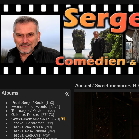
Accueil
/
Sweet-memories-RI
Albums
Profil-Serge / Book
153
Evenements / Events
4571
Tournages / Movies
4982
Galeries-Persos
27473
Sweet-memories-RIP
329
Festival-Gerardmer
330
Festival-de-Venise
715
Festivals-de-Brussel
980
Festival-Les-Arcs
466