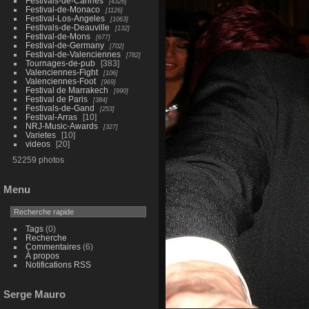
Festivals-de-Cannes
4326
Festival-de-Monaco
1126
Festival-Los-Angeles
1063
Festivals-de-Deauville
132
Festival-de-Mons
677
Festival-de-Germany
702
Festival-de-Valenciennes
782
Tournages-de-pub
383
Valenciennes-Fight
106
Valenciennes-Foot
969
Festival de Marrakech
990
Festival de Paris
384
Festivals-de-Gand
253
Festival-Arras
10
NRJ-Music-Awards
327
Varietes
10
videos
20
52259 photos
Menu
Tags
(0)
Recherche
Commentaires
(6)
À propos
Notifications RSS
Serge Mauro